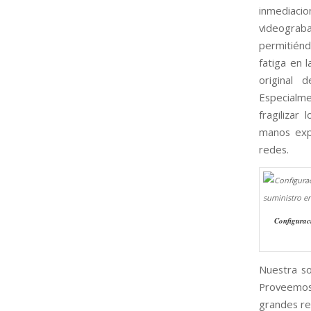
inmediaci
videograb
permitién
fatiga en l
original 
Especialm
fragilizar
manos expe
redes.
Configuraci
Nuestra so
Proveemos 
grandes re