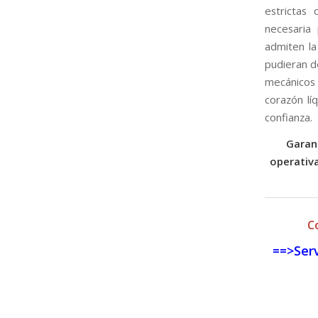
estrictas
necesaria
admiten la
pudieran d
mecánicos 
corazón lí
confianza.
Garan
operativa
C
==>Serv