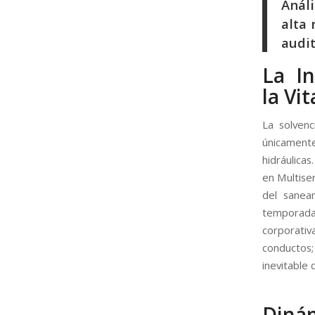
Análi
alta 
audit
La In
la Vi
La solvenc
únicamente
hidráulicas
en Multiser
del sanea
temporada 
corporati
conductos;
inevitable 
Dinám