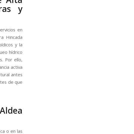
ras y
ervicios en
dra Hincada
ídicos y la
ueo hídrico
. Por ello,
ncia activa
tural antes
ntes de que
Aldea
ca o en las