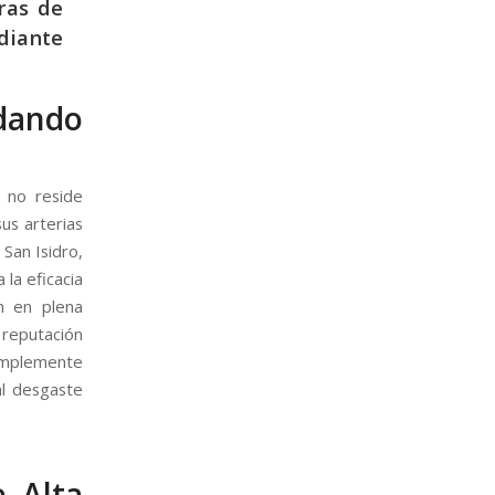
uras de
ediante
rdando
l no reside
us arterias
 San Isidro,
 la eficacia
n en plena
 reputación
implemente
al desgaste
e Alta