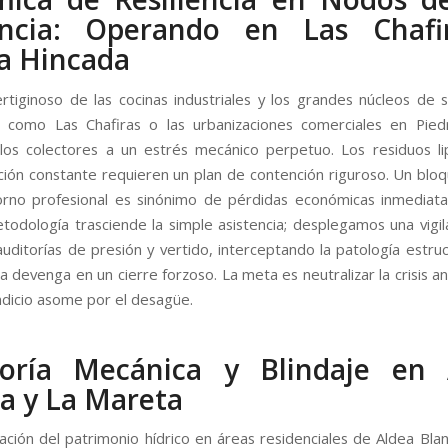
encia: Operando en Las Chafi
a Hincada
ertiginoso de las cocinas industriales y los grandes núcleos de s
s como Las Chafiras o las urbanizaciones comerciales en Pie
os colectores a un estrés mecánico perpetuo. Los residuos lip
ión constante requieren un plan de contención riguroso. Un bloq
rno profesional es sinónimo de pérdidas económicas inmediatas
todología trasciende la simple asistencia; desplegamos una vigila
uditorías de presión y vertido, interceptando la patología estruc
a devenga en un cierre forzoso. La meta es neutralizar la crisis a
indicio asome por el desagüe.
toría Mecánica y Blindaje en 
a y La Mareta
ación del patrimonio hídrico en áreas residenciales de Aldea Blan