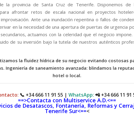
 de la provincia de Santa Cruz de Tenerife. Disponemos de la
 para afrontar retos de escala nacional en proyectos hotele
 improvisación. Ante una inundación repentina o fallos de conde
erivar en la necesidad de una apertura de puertas de urgencia p
secundarios, actuamos con la celeridad que el negocio impone.
quido de su inversión bajo la tutela de nuestros auténticos profe
tizamos la fluidez hídrica de su negocio evitando costosas p
s. Ingeniería de saneamiento avanzada: blindamos la reputa
hotel o local.
ontacto:
📞
+34 666 11 91 55
|
WhatsApp:
📲
+34 666 11 91 
==>Contacta con Multiservice A.D.<==
icios de Desatascos, Fontanería, Reformas y Cerra
Tenerife Sur<==
<