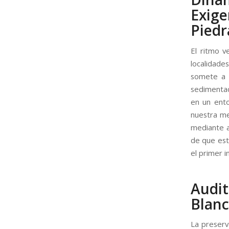
Exig
Piedr
El ritmo v
localidade
somete a l
sedimentac
en un ento
nuestra me
mediante a
de que est
el primer 
Audi
Blanc
La preserv