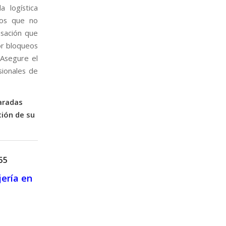
 logística
ros que no
nsación que
or bloqueos
 Asegure el
sionales de
aradas
ción de su
55
jería en