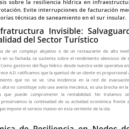
sis sobre la resiliencia hídrica en infraestruct
rotación. Evite interrupciones de facturación m
orías técnicas de saneamiento en el sur insular.
fratructura Invisible: Salvagua
talidad del Sector Turístico
ia de un complejo alojativo o de un restaurante de alto nive
 en su fachada; se sustenta sobre el rendimiento silencioso de s
. Como gestores del flujo hídrico desde nuestra sede operativa en
vice A.D. ratificamos que la quietud de un cliente es proporcional a
miento que no se ve. Una incidencia en la red de evacuació
alta no constituye solo una avería mecánica, es una brecha en la
va que puede comprometer la rentabilidad. No tratamos s
 preservamos la continuidad de su actividad económica frente 
que impone el servicio masivo en esta vertiente de la isla.
ica de Resiliencia en Nodos d