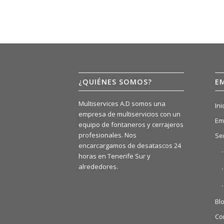
¿QUIÉNES SOMOS?
E
Multiservices A.D somos una
Ini
empresa de multiservicios con un
Em
equipo de fontaneros y cerrajeros
profesionales. Nos
Se
encarcargamos de desatascos 24
horas en Tenerife Sur y
alrededores.
Bl
Co