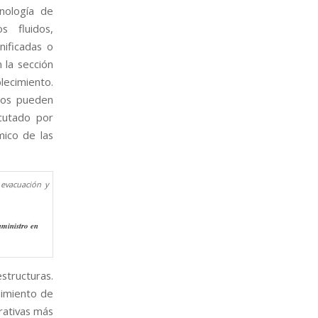
nología de
s fluidos,
ificadas o
n la sección
ecimiento.
cos pueden
ecutado por
mico de las
uministro en
structuras.
nimiento de
rativas más