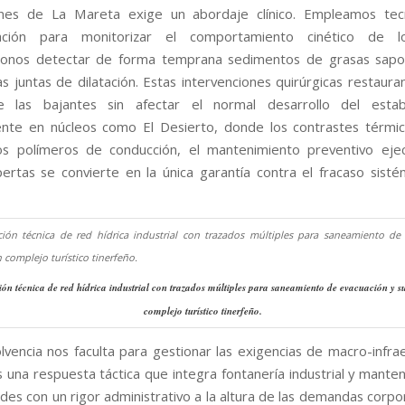
ones de La Mareta exige un abordaje clínico. Empleamos tec
ación para monitorizar el comportamiento cinético de lo
donos detectar de forma temprana sedimentos de grasas sapon
as juntas de dilatación. Estas intervenciones quirúrgicas restaura
de las bajantes sin afectar el normal desarrollo del establ
ente en núcleos como El Desierto, donde los contrastes térmi
 los polímeros de conducción, el mantenimiento preventivo ej
rtas se convierte en la única garantía contra el fracaso sisté
ón técnica de red hídrica industrial con trazados múltiples para saneamiento de evacuación y s
complejo turístico tinerfeño.
lvencia nos faculta para gestionar las exigencias de macro-infrae
una respuesta táctica que integra fontanería industrial y mante
des con un rigor administrativo a la altura de las demandas corpo