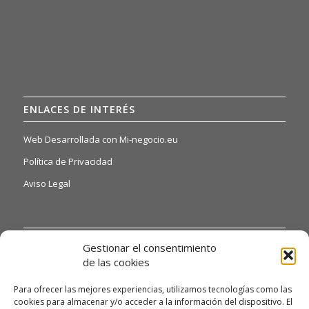
ENLACES DE INTERÉS
Web Desarrollada con Mi-negocio.eu
Política de Privacidad
Aviso Legal
INFORMACIÓN DE INTERÉS
Gestionar el consentimiento
de las cookies
Si quiere o necesita poder acceder a nuestras hojas de
reclamaciones, solo tiene que ponerse en contacto con
Para ofrecer las mejores experiencias, utilizamos tecnologías como las
nosotros a través del siguiente email:
cookies para almacenar y/o acceder a la información del dispositivo. El