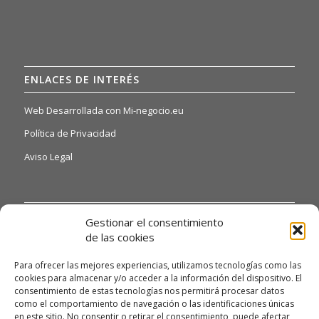
ENLACES DE INTERÉS
Web Desarrollada con Mi-negocio.eu
Política de Privacidad
Aviso Legal
INFORMACIÓN DE INTERÉS
Gestionar el consentimiento
de las cookies
Si quiere o necesita poder acceder a nuestras hojas de
reclamaciones, solo tiene que ponerse en contacto con
Para ofrecer las mejores experiencias, utilizamos tecnologías como las
nosotros a través del siguiente email:
cookies para almacenar y/o acceder a la información del dispositivo. El
alexandrodendariarena41@gmail.com y te daremos
consentimiento de estas tecnologías nos permitirá procesar datos
como el comportamiento de navegación o las identificaciones únicas
información detallada.
en este sitio. No consentir o retirar el consentimiento, puede afectar