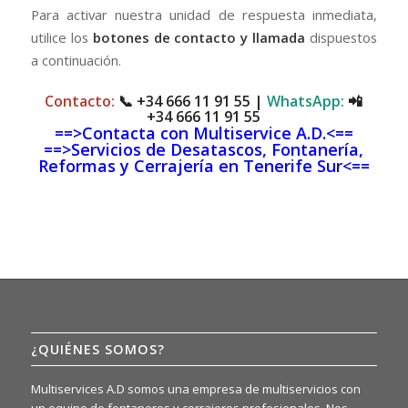
Para activar nuestra unidad de respuesta inmediata,
utilice los
botones de contacto y llamada
dispuestos
a continuación.
Contacto:
📞
+34 666 11 91 55
|
WhatsApp:
📲
+34 666 11 91 55
==>Contacta con Multiservice A.D.<==
==>Servicios de Desatascos, Fontanería,
Reformas y Cerrajería en Tenerife Sur<==
¿QUIÉNES SOMOS?
Multiservices A.D somos una empresa de multiservicios con
un equipo de fontaneros y cerrajeros profesionales. Nos