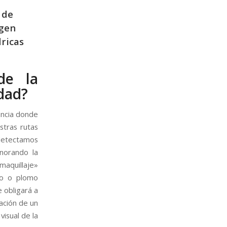
 de
agen
dricas
de la
dad?
ancia donde
stras rutas
 detectamos
gnorando la
maquillaje»
do o plomo
 obligará a
ación de un
visual de la