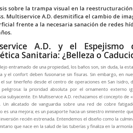
sis sobre la trampa visual en la reestructuración
s. Multiservice A.D. desmitifica el cambio de im
ficial frente a la necesaria sanación de redes hí
años.
iservice A.D. y el Espejismo 
tica Sanitaria: ¿Belleza o Caduci
lejo entramado de una propiedad, los baños son, sin duda, la est
ría y el confort deben fusionarse sin fisuras. Sin embargo, en nue
r el sur tinerfeño desde el centro de operaciones en San Isidro,
 peligrosa: la prioridad absoluta por el ornamento externo i
cia subyacente. En Multiservice A.D. rechazamos el concepto de «
al. Un alicatado de vanguardia sobre una red de cobre fatiga
no es una mejora; es un pasaporte hacia un siniestro inminente que
 inversión recién estrenada. Entendemos el diseño como la culmin
itario que nace en la salud de las tuberías y finaliza en la armonía 