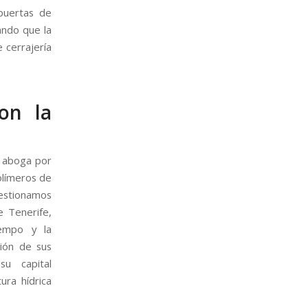
puertas de
ando que la
 cerrajería
on la
a aboga por
polímeros de
estionamos
e Tenerife,
iempo y la
ción de sus
su capital
ura hídrica