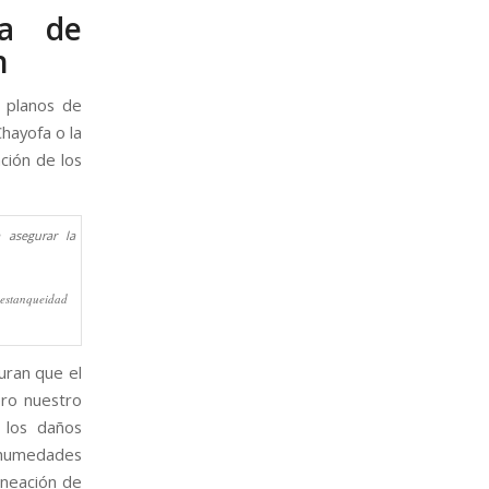
ca de
n
s planos de
hayofa o la
ación de los
 estanqueidad
guran que el
ero nuestro
o los daños
 humedades
ineación de