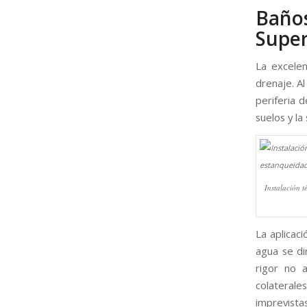
Baño
Super
La excelen
drenaje. A
periferia d
suelos y la
Instalación 
La aplicaci
agua se di
rigor no a
colateral
imprevista