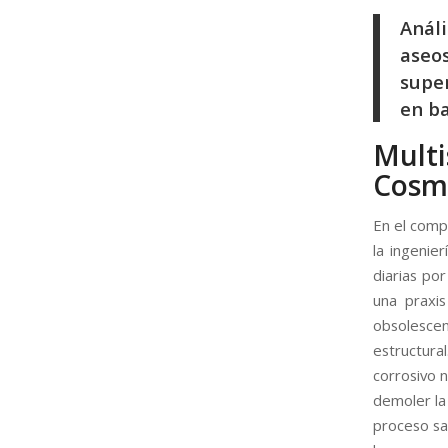
Análi
aseos
super
en b
Mult
Cosmé
En el comp
la ingenie
diarias po
una praxis
obsolescen
estructur
corrosivo 
demoler la
proceso san