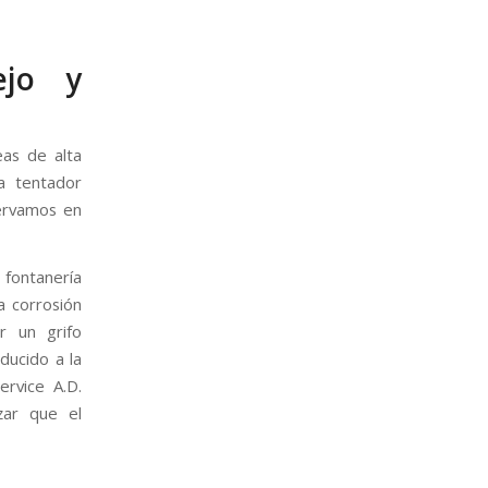
ejo y
eas de alta
a tentador
servamos en
 fontanería
a corrosión
ar un grifo
ducido a la
ervice A.D.
zar que el