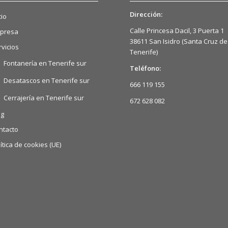
Dirección:
cio
Calle Princesa Dacil, 3 Puerta 1
presa
38611 San Isidro (Santa Cruz de
rvicios
Tenerife)
Fontanería en Tenerife sur
Teléfono:
Desatascos en Tenerife sur
666 119 155
Cerrajería en Tenerife sur
672 628 082
og
ntacto
ítica de cookies (UE)