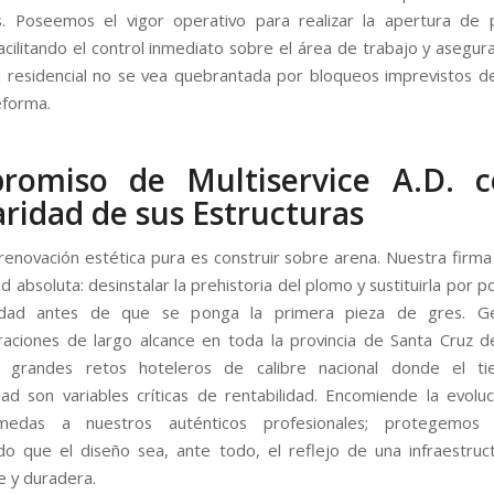
s. Poseemos el vigor operativo para realizar la apertura de 
facilitando el control inmediato sobre el área de trabajo y asegur
 residencial no se vea quebrantada por bloqueos imprevistos de
eforma.
romiso de Multiservice A.D. c
aridad de sus Estructuras
 renovación estética pura es construir sobre arena. Nuestra firm
ad absoluta: desinstalar la prehistoria del plomo y sustituirla por 
idad antes de que se ponga la primera pieza de gres. G
raciones de largo alcance en toda la provincia de Santa Cruz d
 grandes retos hoteleros de calibre nacional donde el t
ad son variables críticas de rentabilidad. Encomiende la evolu
edas a nuestros auténticos profesionales; protegemos 
do que el diseño sea, ante todo, el reflejo de una infraestruct
e y duradera.