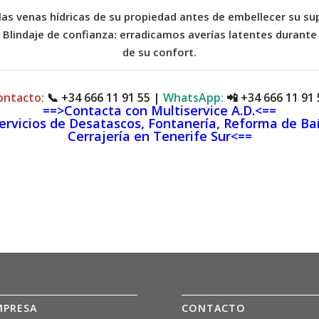
las venas hídricas de su propiedad antes de embellecer su sup
. Blindaje de confianza: erradicamos averías latentes durante
de su confort.
ontacto:
📞
+34 666 11 91 55
|
WhatsApp:
📲
+34 666 11 91 
==>Contacta con Multiservice A.D.<==
ervicios de Desatascos, Fontanería, Reforma de Ba
Cerrajería en Tenerife Sur<==
MPRESA
CONTACTO