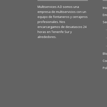
Multiservices A.D somos una
Ini
empresa de multiservicios con un
Em
equipo de fontaneros y cerrajeros
profesionales. Nos
Se
encarcargamos de desatascos 24
horas en Tenerife Sur y
alrededores.
Bl
Co
Pol