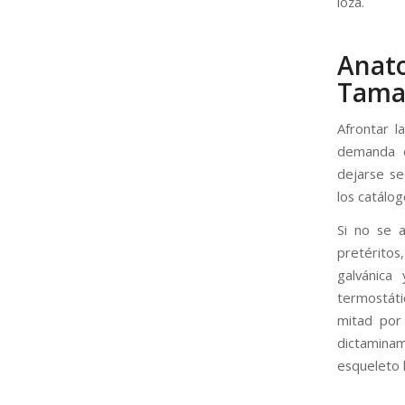
loza.
Anat
Tamai
Afrontar l
demanda e
dejarse se
los catálog
Si no se a
pretéritos
galvánica 
termostáti
mitad por 
dictamina
esqueleto h