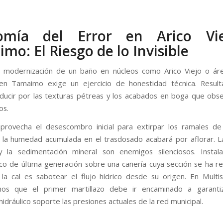
omía del Error en Arico Vi
mo: El Riesgo de lo Invisible
a modernización de un baño en núcleos como Arico Viejo o ár
n Tamaimo exige un ejercicio de honestidad técnica. Result
ducir por las texturas pétreas y los acabados en boga que ob
os.
provecha el desescombro inicial para extirpar los ramales de
, la humedad acumulada en el trasdosado acabará por aflorar. L
y la sedimentación mineral son enemigos silenciosos. Instal
co de última generación sobre una cañería cuya sección se ha re
la cal es sabotear el flujo hídrico desde su origen. En Multis
mos que el primer martillazo debe ir encaminado a garanti
idráulico soporte las presiones actuales de la red municipal.