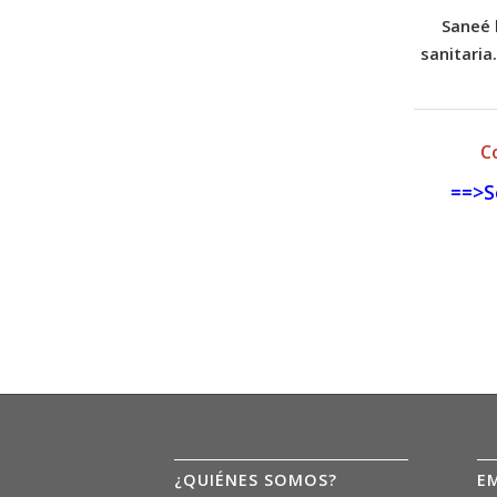
Saneé 
sanitaria
C
==>S
¿QUIÉNES SOMOS?
E