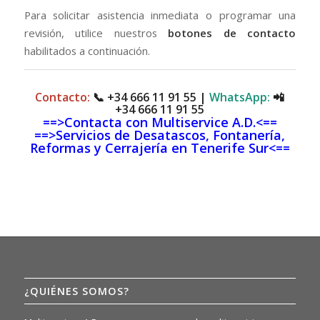
Para solicitar asistencia inmediata o programar una
revisión, utilice nuestros
botones de contacto
habilitados a continuación.
Contacto:
📞
+34 666 11 91 55
|
WhatsApp:
📲
+34 666 11 91 55
==>Contacta con Multiservice A.D.<==
==>Servicios de Desatascos, Fontanería,
Reformas y Cerrajería en Tenerife Sur<==
¿QUIÉNES SOMOS?