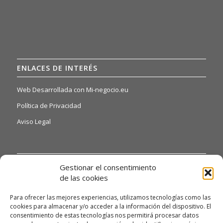
ENLACES DE INTERÉS
Web Desarrollada con Mi-negocio.eu
Política de Privacidad
Aviso Legal
INFORMACIÓN DE INTERÉS
Gestionar el consentimiento
de las cookies
Si quiere o necesita poder acceder a nuestras hojas de
reclamaciones, solo tiene que ponerse en contacto con
Para ofrecer las mejores experiencias, utilizamos tecnologías como las
nosotros a través del siguiente email:
cookies para almacenar y/o acceder a la información del dispositivo. El
alexandrodendariarena41@gmail.com y te daremos
consentimiento de estas tecnologías nos permitirá procesar datos