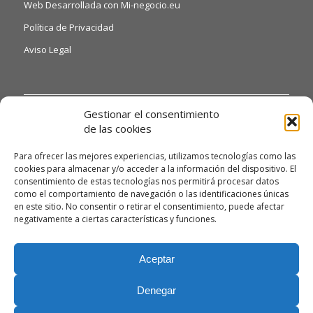
Web Desarrollada con Mi-negocio.eu
Política de Privacidad
Aviso Legal
INFORMACIÓN DE INTERÉS
Gestionar el consentimiento
de las cookies
Si quiere o necesita poder acceder a nuestras hojas de
reclamaciones, solo tiene que ponerse en contacto con
Para ofrecer las mejores experiencias, utilizamos tecnologías como las
nosotros a través del siguiente email:
cookies para almacenar y/o acceder a la información del dispositivo. El
alexandrodendariarena41@gmail.com y te daremos
consentimiento de estas tecnologías nos permitirá procesar datos
como el comportamiento de navegación o las identificaciones únicas
información detallada.
en este sitio. No consentir o retirar el consentimiento, puede afectar
Asimismo, si necesita gestionar algún tipo de queja, deberá
negativamente a ciertas características y funciones.
enviarnos un correo electrónico a la misma dirección
alexandrodendariarena41@gmail.com para poder atenderla
Aceptar
con la máxima celeridad posible.
Denegar