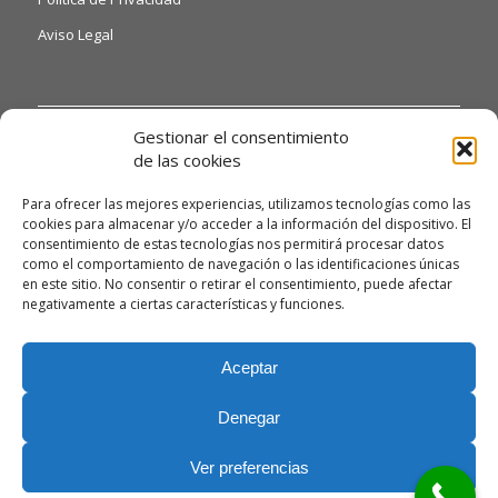
Aviso Legal
INFORMACIÓN DE INTERÉS
Gestionar el consentimiento
de las cookies
Si quiere o necesita poder acceder a nuestras hojas de
reclamaciones, solo tiene que ponerse en contacto con
Para ofrecer las mejores experiencias, utilizamos tecnologías como las
nosotros a través del siguiente email:
cookies para almacenar y/o acceder a la información del dispositivo. El
consentimiento de estas tecnologías nos permitirá procesar datos
alexandrodendariarena41@gmail.com y te daremos
como el comportamiento de navegación o las identificaciones únicas
información detallada.
en este sitio. No consentir o retirar el consentimiento, puede afectar
Asimismo, si necesita gestionar algún tipo de queja, deberá
negativamente a ciertas características y funciones.
enviarnos un correo electrónico a la misma dirección
alexandrodendariarena41@gmail.com para poder atenderla
Aceptar
con la máxima celeridad posible.
Denegar
Ver preferencias