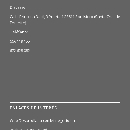
Dirección:
Calle Princesa Dacil, 3 Puerta 1 38611 San Isidro (Santa Cruz de
Tenerife)
Teléfono:
666 119 155
672 628 082
ENLACES DE INTERÉS
Web Desarrollada con Mi-negocio.eu
Política de Privacidad