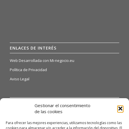
ENLACES DE INTERÉS
Web Desarrollada con Mi-negocio.eu
Política de Privacidad
Aviso Legal
INFORMACIÓN DE INTERÉS
Gestionar el consentimiento
de las cookies
Si quiere o necesita poder acceder a nuestras hojas de
reclamaciones, solo tiene que ponerse en contacto con
Para ofrecer las mejores experiencias, utilizamos tecnologías como las
nosotros a través del siguiente email:
cookies para almacenar y/o acceder a la información del dispositivo. El