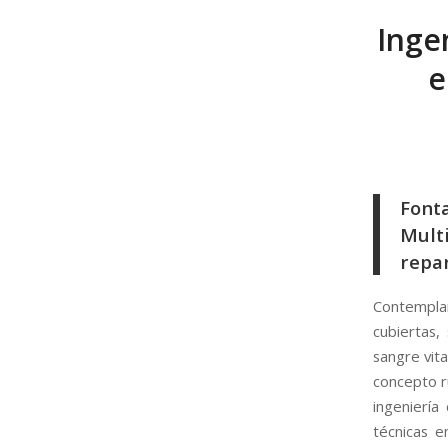
Inge
e
Font
Mult
repar
Contempla
cubiertas
sangre vita
concepto r
ingeniería
técnicas 