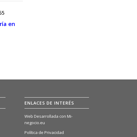
55
ría en
ENLACES DE INTERÉS
Web Desarrollada con Mi-
negocio.eu
Política de Privacidad