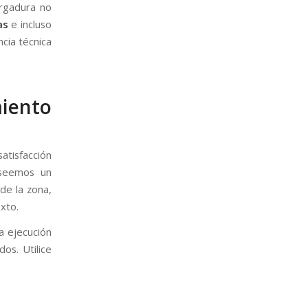
ergadura no
as
e incluso
cia técnica
iento
atisfacción
oseemos un
de la zona,
xto.
la ejecución
os. Utilice