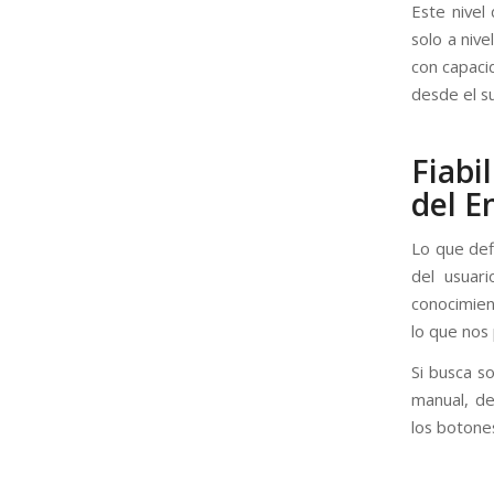
Este nivel
solo a nive
con capaci
desde el sur
Fiab
del E
Lo que def
del usuar
conocimien
lo que nos
Si busca so
manual, de
los botones