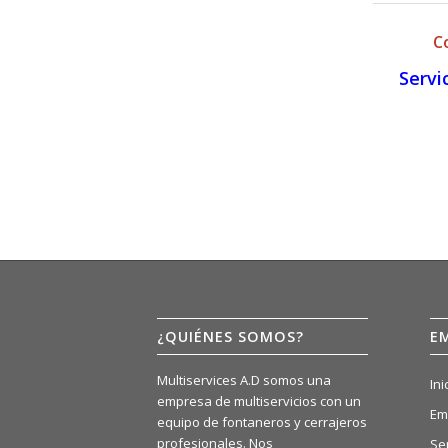
C
Servi
¿QUIÉNES SOMOS?
E
Multiservices A.D somos una
Ini
empresa de multiservicios con un
Em
equipo de fontaneros y cerrajeros
profesionales. Nos
Se