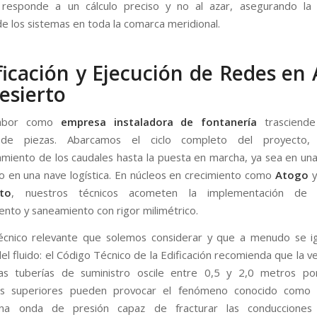
n responde a un cálculo preciso y no al azar, asegurando la 
de los sistemas en toda la comarca meridional.
ficación y Ejecución de Redes en
Desierto
labor como
empresa instaladora de fontanería
trasciende
 de piezas. Abarcamos el ciclo completo del proyecto,
miento de los caudales hasta la puesta en marcha, ya sea en una
r o en una nave logística. En núcleos en crecimiento como
Atogo
y
to
, nuestros técnicos acometen la implementación de
ento y saneamiento con rigor milimétrico.
écnico relevante que solemos considerar y que a menudo se ig
el fluido: el Código Técnico de la Edificación recomienda que la v
as tuberías de suministro oscile entre 0,5 y 2,0 metros po
es superiores pueden provocar el fenómeno conocido como
una onda de presión capaz de fracturar las conducciones