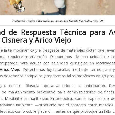
Fontanería Técnica y Reparaciones Avanzadas Tenerife Sur Multiservice AD
d de Respuesta Técnica para A
 Cisnera y Arico Viejo
de la termodinámica y el desgaste de materiales dictan que, eve
ema requiere intervención. Disponemos de una unidad de re
preparada para actuar con celeridad quirúrgica en localida
Arico Viejo
. Detectamos fugas ocultas mediante termografía y
s desatascos complejos y reparamos fallos mecánicos en grupos 
o, nuestra filosofía operativa prioriza la anticipación. De
 de mantenimiento preventivo para administradores de fincas
os. Mediante la monitorización periódica, somos capaces de d
galvánica incipiente —producida por el contacto entre metales 
eléctrico, como cobre y acero— antes de que provoque un fallo ca