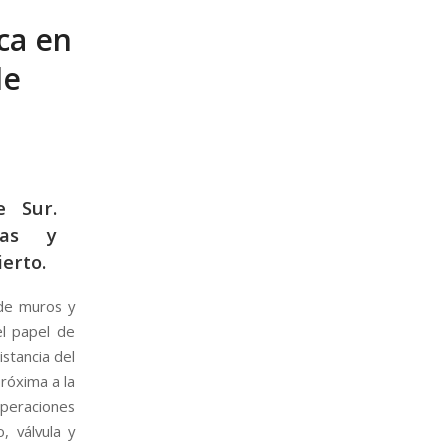
ca en
de
e Sur.
isas y
ierto.
de muros y
l papel de
istancia del
róxima a la
operaciones
, válvula y