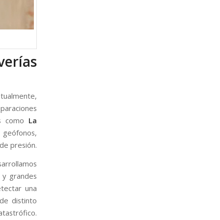
verías
ntualmente,
paraciones
des como
La
 geófonos,
de presión.
sarrollamos
 y grandes
etectar una
de distinto
tastrófico.