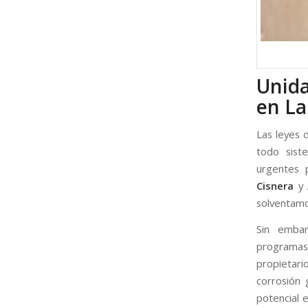
Unida
en La
Las leyes 
todo sist
urgentes 
Cisnera
y
solventamo
Sin embarg
programas
propietari
corrosión 
potencial 