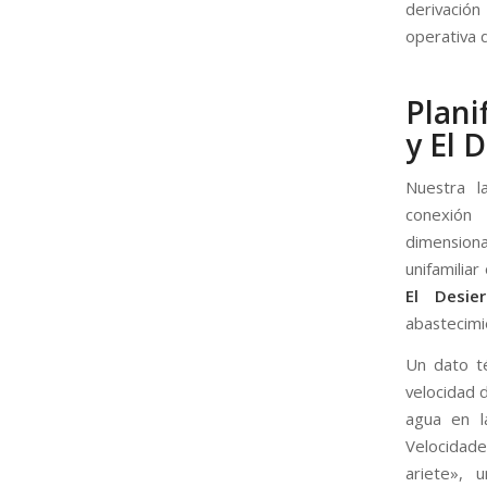
derivació
operativa 
Plani
y El 
Nuestra 
conexión
dimensiona
unifamilia
El Desier
abastecimi
Un dato t
velocidad d
agua en l
Velocidad
ariete», 