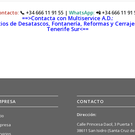
ontacto:
📞
+34 666 11 91 55
|
WhatsApp:
📲
+34 666 11 91 
==>Contacta con Multiservice A.D.:
cios de Desatascos, Fontanería, Reformas y Cerraje
Tenerife Sur<==
MPRESA
CONTACTO
Dirección:
cio
Calle Princesa Dacil, 3 Puerta 1
presa
38611 San Isidro (Santa Cruz de
rvicios