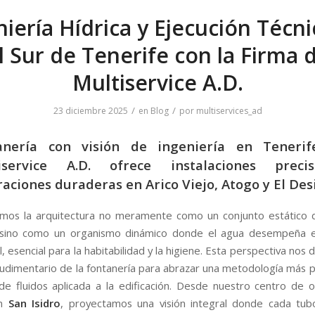
niería Hídrica y Ejecución Técni
l Sur de Tenerife con la Firma 
Multiservice A.D.
/
/
23 diciembre 2025
en
Blog
por
multiservices_ad
anería con visión de ingeniería en Tenerif
iservice A.D. ofrece instalaciones prec
aciones duraderas en Arico Viejo, Atogo y El Des
mos la arquitectura no meramente como un conjunto estático 
, sino como un organismo dinámico donde el agua desempeña e
l, esencial para la habitabilidad y la higiene. Esta perspectiva nos d
udimentario de la fontanería para abrazar una metodología más p
 de fluidos aplicada a la edificación. Desde nuestro centro de 
en
San Isidro
, proyectamos una visión integral donde cada tubo