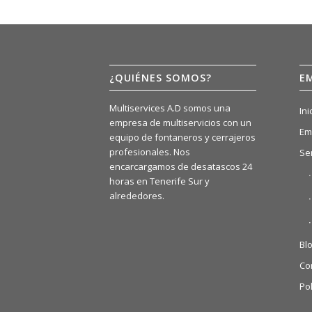
¿QUIÉNES SOMOS?
E
Multiservices A.D somos una
Ini
empresa de multiservicios con un
Em
equipo de fontaneros y cerrajeros
profesionales. Nos
Se
encarcargamos de desatascos 24
horas en Tenerife Sur y
alrededores.
Bl
Co
Pol