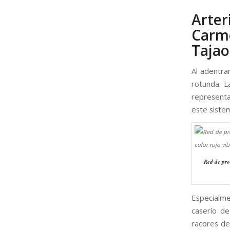
Arte
Carm
Tajao
Al adentrar
rotunda. L
representa
este sistem
Red de pro
Especialm
caserío de
racores de