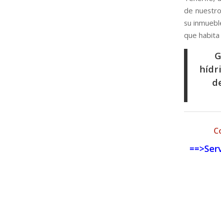
de nuestro
su inmuebl
que habita 
G
hídri
d
C
==>Serv