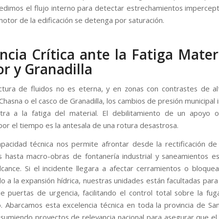
 medimos el flujo interno para detectar estrechamientos impercept
motor de la edificación se detenga por saturación.
ancia Crítica ante la Fatiga Mater
lor y Granadilla
ctura de fluidos no es eterna, y en zonas con contrastes de a
 Chasna o el casco de Granadilla, los cambios de presión municipa
tra a la fatiga del material. El debilitamiento de un apoyo 
por el tiempo es la antesala de una rotura desastrosa.
pacidad técnica nos permite afrontar desde la rectificación de
 hasta macro-obras de fontanería industrial y saneamientos es
lcance. Si el incidente llegara a afectar cerramientos o bloque
o a la expansión hídrica, nuestras unidades están facultadas para 
e puertas de urgencia, facilitando el control total sobre la f
. Abarcamos esta excelencia técnica en toda la provincia de Sa
asumiendo proyectos de relevancia nacional para asegurar que el