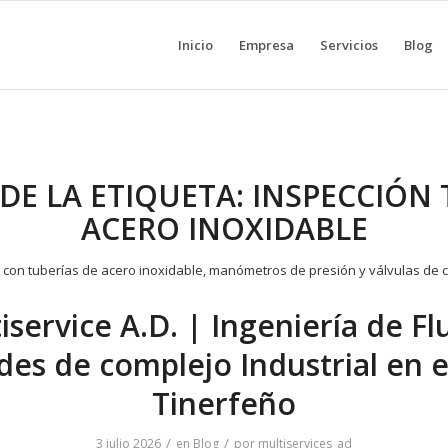
Inicio
Empresa
Servicios
Blog
DE LA ETIQUETA:
INSPECCIÓN 
ACERO INOXIDABLE
iservice A.D. | Ingeniería de Fl
des de complejo Industrial en e
Tinerfeño
/
/
3 julio 2026
en
Blog
por
multiservices_ad