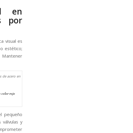
al en
s por
ca visual es
o estético;
a. Mantener
 color rojo
el pequeño
 válvulas y
comprometer