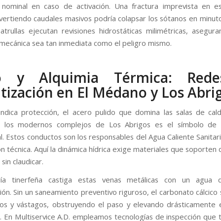
 nominal en caso de activación. Una fractura imprevista en 
vertiendo caudales masivos podría colapsar los sótanos en minutos
atrullas ejecutan revisiones hidrostáticas milimétricas, asegur
mecánica sea tan inmediata como el peligro mismo.
o y Alquimia Térmica: Red
tización en El Médano y Los Abri
 indica protección, el acero pulido que domina las salas de cal
los modernos complejos de Los Abrigos es el símbolo de 
l. Estos conductos son los responsables del Agua Caliente Sanitari
ón técnica. Aquí la dinámica hídrica exige materiales que soporten 
sin claudicar.
ía tinerfeña castiga estas venas metálicas con un agua d
ión. Sin un saneamiento preventivo riguroso, el carbonato cálcico 
os y vástagos, obstruyendo el paso y elevando drásticamente
. En Multiservice A.D. empleamos tecnologías de inspección que 