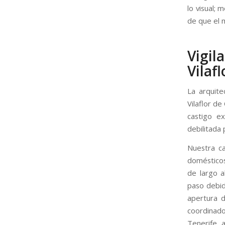
lo visual;
de que el 
Vigil
Vilaf
La arquite
Vilaflor de
castigo ex
debilitada 
Nuestra ca
domésticos
de largo a
paso debid
apertura d
coordinado
Tenerife, 