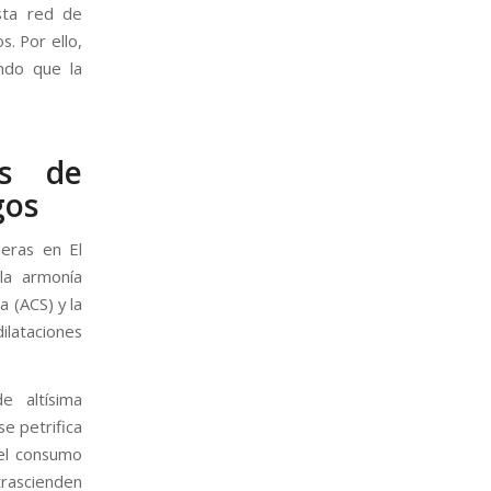
esta red de
. Por ello,
ando que la
es de
gos
deras en El
la armonía
a (ACS) y la
dilataciones
e altísima
se petrifica
 el consumo
trascienden