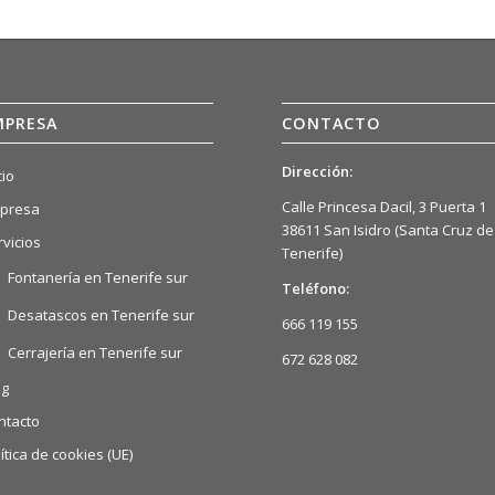
MPRESA
CONTACTO
Dirección:
cio
Calle Princesa Dacil, 3 Puerta 1
presa
38611 San Isidro (Santa Cruz de
rvicios
Tenerife)
Fontanería en Tenerife sur
Teléfono:
Desatascos en Tenerife sur
666 119 155
Cerrajería en Tenerife sur
672 628 082
og
ntacto
ítica de cookies (UE)