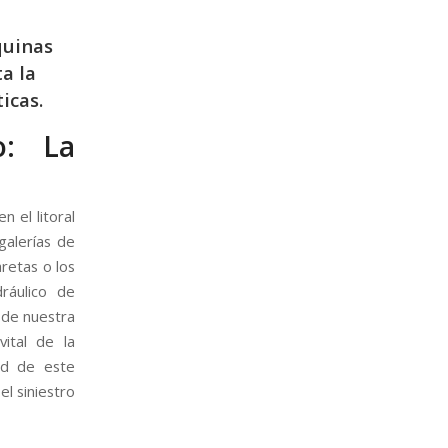
quinas
ta la
icas.
o: La
n el litoral
 galerías de
retas o los
ráulico de
esde nuestra
ital de la
ad de este
el siniestro