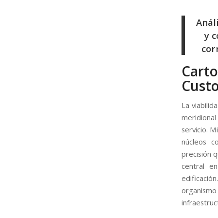
Anál
y c
cor
Cart
Custo
La viabilid
meridional 
servicio. 
núcleos c
precisión q
central e
edificaci
organismo a
infraestruc