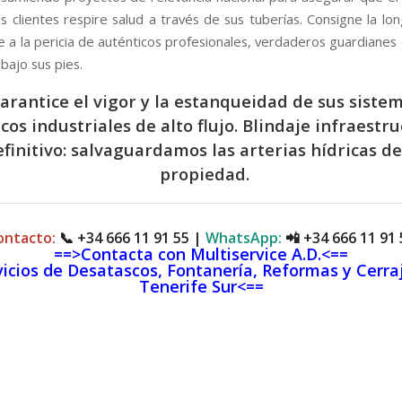
s clientes respire salud a través de sus tuberías. Consigne la lo
e a la pericia de auténticos profesionales, verdaderos guardianes 
bajo sus pies.
arantice el vigor y la estanqueidad de sus siste
cos industriales de alto flujo. Blindaje infraestr
efinitivo: salvaguardamos las arterias hídricas de
propiedad.
ontacto:
📞
+34 666 11 91 55
|
WhatsApp:
📲
+34 666 11 91 
==>Contacta con Multiservice A.D.<==
icios de Desatascos, Fontanería, Reformas y Cerra
Tenerife Sur<==