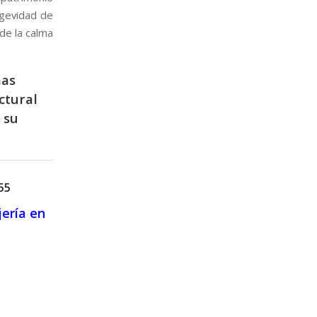
ngevidad de
de la calma
mas
uctural
 su
55
jería en