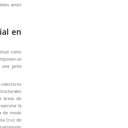
ibles antes
ial en
ltitud como
l imponen un
o una junta
 colectores
tructurales
ar áreas de
ejecutar la
uga de modo
nta Cruz de
 patrimonio