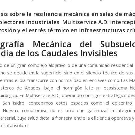
isis sobre la resiliencia mecánica en salas de má
olectores industriales. Multiservice A.D. intercep
rosión y el estrés térmico en infraestructuras crít
ografía Mecánica del Subsuel
dia de los Caudales Invisibles
ad de un gran complejo alojativo o de una comunidad residencial e
no se decide en la superficie, sino en el silencio técnico de sus
Mientras el día transcurre con normalidad en enclaves como Las Ma
osteros de Abades, bajo el hormigón late un ecosistema hid
uirúrgica. En Multiservice A.D., operando con rigor estratégico d
n San Isidro, concebimos estos espacios como el epicentro v
ón. Nuestro compromiso no es otro que garantizar la integrid
rterial, cuya salud dicta la frontera entre la eficiencia operativa y 
tural absoluto.