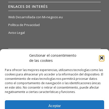
ENLACES DE INTERÉS
Web Desarrollada con Mi-negocio.eu
Política de Privacidad
Aviso Legal
INFORMACIÓN DE INTERÉS
Gestionar el consentimiento
de las cookies
Si quiere o necesita poder acceder a nuestras hojas de
reclamaciones, solo tiene que ponerse en contacto con
Para ofrecer las mejores experiencias, utilizamos tecnologías como las
nosotros a través del siguiente email:
cookies para almacenar y/o acceder a la información del dispositivo. El
alexandrodendariarena41@gmail.com y te daremos
consentimiento de estas tecnologías nos permitirá procesar datos
como el comportamiento de navegación o las identificaciones únicas
información detallada.
en este sitio. No consentir o retirar el consentimiento, puede afectar
Asimismo, si necesita gestionar algún tipo de queja, deberá
negativamente a ciertas características y funciones.
enviarnos un correo electrónico a la misma dirección
alexandrodendariarena41@gmail.com para poder atenderla
Aceptar
con la máxima celeridad posible.