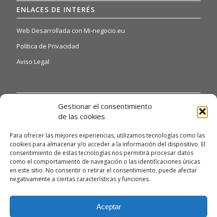
ENLACES DE INTERÉS
Web Desarrollada con Mi-negocio.eu
Política de Privacidad
Aviso Legal
INFORMACIÓN DE INTERÉS
Gestionar el consentimiento
de las cookies
Si quiere o necesita poder acceder a nuestras hojas de
reclamaciones, solo tiene que ponerse en contacto con
Para ofrecer las mejores experiencias, utilizamos tecnologías como las
nosotros a través del siguiente email:
cookies para almacenar y/o acceder a la información del dispositivo. El
alexandrodendariarena41@gmail.com y te daremos
consentimiento de estas tecnologías nos permitirá procesar datos
como el comportamiento de navegación o las identificaciones únicas
información detallada.
en este sitio. No consentir o retirar el consentimiento, puede afectar
Asimismo, si necesita gestionar algún tipo de queja, deberá
negativamente a ciertas características y funciones.
enviarnos un correo electrónico a la misma dirección
alexandrodendariarena41@gmail.com para poder atenderla
Aceptar
con la máxima celeridad posible.