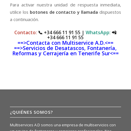
Para activar nuestra unidad de respuesta inmediata,
utilice los
botones de contacto y llamada
dispuestos
a continuación.
Contacto:
📞
+34 666 11 91 55
|
WhatsApp:
📲
+34 666 11 91 55
==>Contacta con Multiservice A.D.<==
==>Servicios de Desatascos, Fontanería,
Reformas y Cerrajería en Tenerife Sur<==
¿QUIÉNES SOMOS?
Multiservices A.D somos una empresa de multiservicios con
un equipo de fontaneros y cerrajeros profesionales. Nos