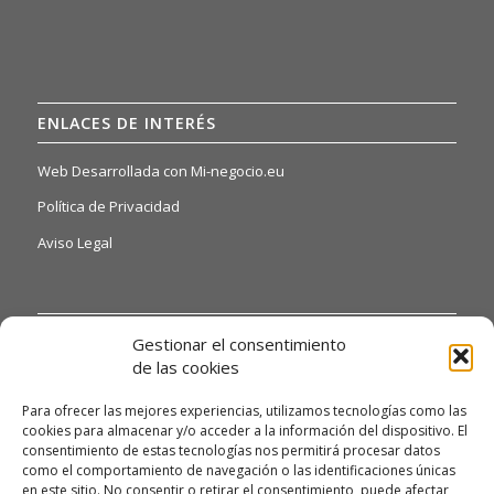
ENLACES DE INTERÉS
Web Desarrollada con Mi-negocio.eu
Política de Privacidad
Aviso Legal
INFORMACIÓN DE INTERÉS
Gestionar el consentimiento
de las cookies
Si quiere o necesita poder acceder a nuestras hojas de
reclamaciones, solo tiene que ponerse en contacto con
Para ofrecer las mejores experiencias, utilizamos tecnologías como las
nosotros a través del siguiente email:
cookies para almacenar y/o acceder a la información del dispositivo. El
alexandrodendariarena41@gmail.com y te daremos
consentimiento de estas tecnologías nos permitirá procesar datos
como el comportamiento de navegación o las identificaciones únicas
información detallada.
en este sitio. No consentir o retirar el consentimiento, puede afectar