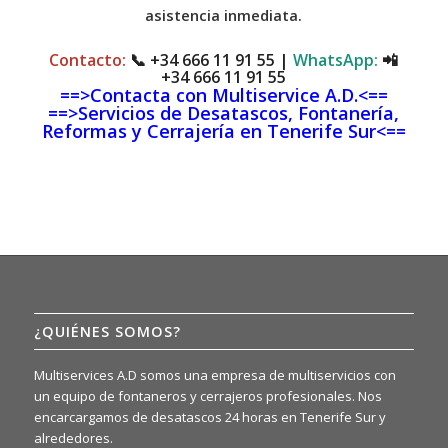
asistencia inmediata.
Contacto:
📞
+34 666 11 91 55
|
WhatsApp:
📲
+34 666 11 91 55
==>Contacta con Multiservice A.D.<==
==>Servicios de Desatascos, Fontanería,
Reformas y Cerrajería en Tenerife Sur<==
¿QUIÉNES SOMOS?
Multiservices A.D somos una empresa de multiservicios con
un equipo de fontaneros y cerrajeros profesionales. Nos
encarcargamos de desatascos 24 horas en Tenerife Sur y
alrededores.