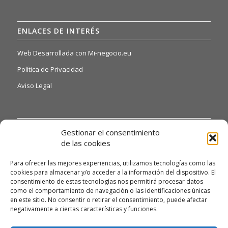
ENLACES DE INTERÉS
Web Desarrollada con Mi-negocio.eu
Política de Privacidad
Aviso Legal
INFORMACIÓN DE INTERÉS
Gestionar el consentimiento
de las cookies
Si quiere o necesita poder acceder a nuestras hojas de
reclamaciones, solo tiene que ponerse en contacto con
Para ofrecer las mejores experiencias, utilizamos tecnologías como las
nosotros a través del siguiente email:
cookies para almacenar y/o acceder a la información del dispositivo. El
consentimiento de estas tecnologías nos permitirá procesar datos
alexandrodendariarena41@gmail.com y te daremos
como el comportamiento de navegación o las identificaciones únicas
información detallada.
en este sitio. No consentir o retirar el consentimiento, puede afectar
Asimismo, si necesita gestionar algún tipo de queja, deberá
negativamente a ciertas características y funciones.
enviarnos un correo electrónico a la misma dirección