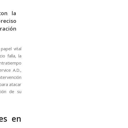
con la
preciso
ración
papel vital
o falla, la
ontratiempo
rvice A.D.,
intervención
 para atacar
ación de su
nes en