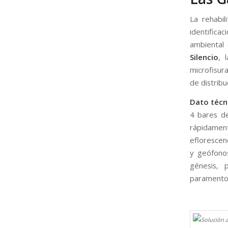
La rehabi
identifica
ambienta
Silencio
, 
microfisur
de distribu
Dato técn
4 bares de
rápidamen
eflorescen
y geófono
génesis, 
paramentos