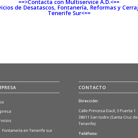
==>Contacta con Multiservice A.D.<==
icios de Desatascos, Fontanería, Reformas y Cerra
Tenerife Sur<==
MPRESA
CONTACTO
Dirección:
cio
Calle Princesa Dacil, 3 Puerta 1
presa
38611 San Isidro (Santa Cruz de
rvicios
Tenerife)
Fontanería en Tenerife sur
Teléfono: