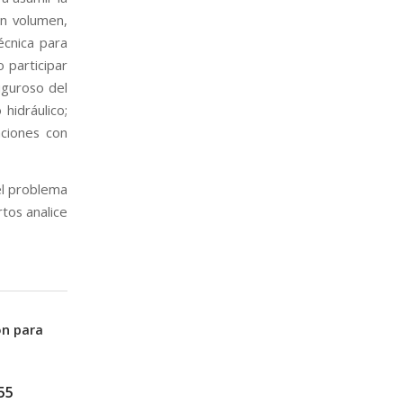
an volumen,
écnica para
 participar
iguroso del
hidráulico;
aciones con
el problema
tos analice
ón para
55