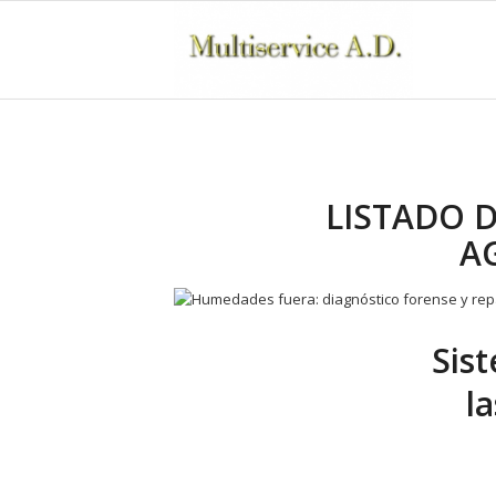
LISTADO D
A
Sis
l