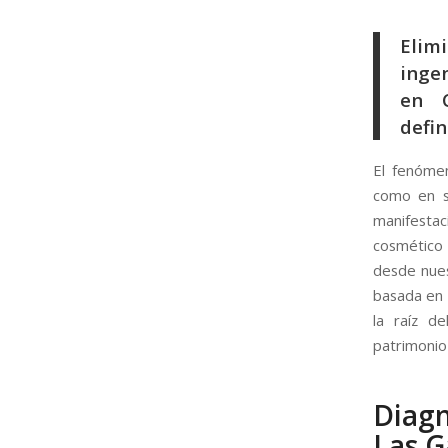
Elim
ingen
en C
defin
El fenómen
como en su
manifestac
cosmético 
desde nue
basada en l
la raíz de
patrimonio 
Diagn
Las G