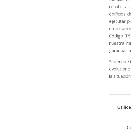
rehabilita
edificios 
ejecutar p
en licitac
Código Téc
nuestra mi
garantías a
Si percibe
evolucione
la situació
Utilic
C