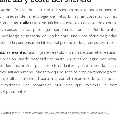
litación efectiva de una red de saneamiento o abastecimiento
ción precisa de la etiología del fallo. En zonas costeras con alt
l como
Las Galletas
o en núcleos turísticos consolidados com
las causas de las patologías son multifactoriales. Puede trat
a por fatiga de material en una bajante, una junta tórica degradad
ción, o la condensación intersticial producto de puentes térmicos.
ico relevante:
Una fuga de tan solo 0,5 mm de diámetro en una 
 presión puede desperdiciar hasta 20 litros de agua por hora
te los materiales porosos circundantes y favoreciendo la ap
cias salinas y moho. Nuestro equipo técnico emplea tecnología t
s de alta sensibilidad para mapear el recorrido de la humeda
permitiendo una reparación quirúrgica que minimiza la dem
 y pavimentos.