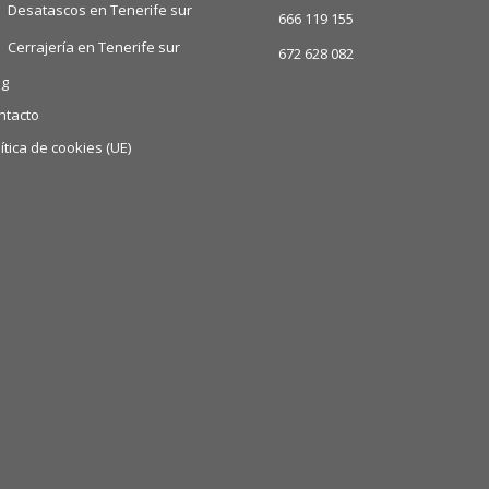
Desatascos en Tenerife sur
666 119 155
Cerrajería en Tenerife sur
672 628 082
og
ntacto
ítica de cookies (UE)