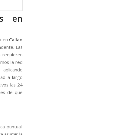
as en
ra en
Callao
ndente. Las
a requieren
amos la red
 aplicando
dad a largo
ivos las 24
ntes de que
ca puntual.
ra asumir la