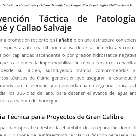
Solución a Humedades y Goteras Tenerife Sur | Diagnóstico de patologías Multiservice A.D.
rvención Táctica de Patologí
é y Callao Salvaje
una promoción reciente en
Fañabé
o en una estructura con sole
a respuesta ante una filtración activa debe ser inmediata y contu
por capilaridad ascendente o por presión hidrostática negativ
 que trascienden la impermeabilización tópica. Nosotros rehabilit
a desde su núcleo, sustituyendo tramos comprometidos y
ntos técnicos de última generación que aseguran la estanquei
ramos con la celeridad que demanda una emergencia crítica, act
día, los 365 días del año, para detener el avance del agua a
a la armadura del hormigón.
ia Técnica para Proyectos de Gran Calibre
pacidad operativa desborda el ámbito de la reparación domésti
e A.D. dispone de la infraestructura y la cualificación necesaria pa