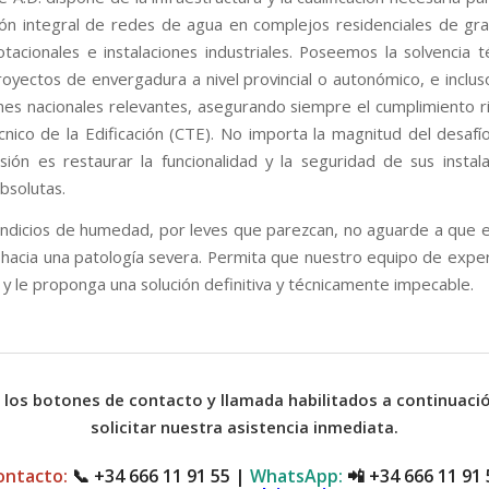
ción integral de redes de agua en complejos residenciales de gr
dotacionales e instalaciones industriales. Poseemos la solvencia t
royectos de envergadura a nivel provincial o autonómico, e incluso
iones nacionales relevantes, asegurando siempre el cumplimiento r
nico de la Edificación (CTE). No importa la magnitud del desafío 
sión es restaurar la funcionalidad y la seguridad de sus instal
bsolutas.
 indicios de humedad, por leves que parezcan, no aguarde a que 
 hacia una patología severa. Permita que nuestro equipo de exper
n y le proponga una solución definitiva y técnicamente impecable.
e los botones de contacto y llamada habilitados a continuaci
solicitar nuestra asistencia inmediata.
ontacto:
📞
+34 666 11 91 55
|
WhatsApp:
📲
+34 666 11 91 