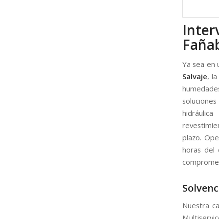
Inte
Fañab
Ya sea en 
Salvaje
, l
humedades 
soluciones
hidráulic
revestimie
plazo. Ope
horas del 
compromet
Solvenc
Nuestra ca
Multiservic