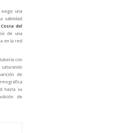
 exige una
a salinidad
o
Costa del
arse de una
a en la red
tubería con
, saturando
arición de
ermográfica
d hasta su
olición de