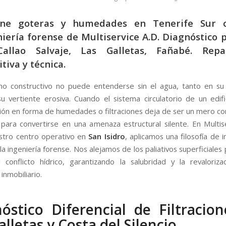
ine goteras y humedades en Tenerife Sur 
iería forense de Multiservice A.D. Diagnóstico 
allao Salvaje, Las Galletas, Fañabé. Repa
itiva y técnica.
o constructivo no puede entenderse sin el agua, tanto en su 
 vertiente erosiva. Cuando el sistema circulatorio de un edifici
ión en forma de humedades o filtraciones deja de ser un mero c
para convertirse en una amenaza estructural silente. En Multise
stro centro operativo en
San Isidro
, aplicamos una filosofía de 
a ingeniería forense. Nos alejamos de los paliativos superficiales
l conflicto hídrico, garantizando la salubridad y la revaloriz
inmobiliario.
óstico Diferencial de Filtracio
alletas y Costa del Silencio