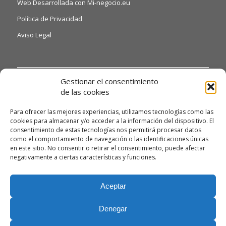
Web Desarrollada con Mi-negocio.eu
Política de Privacidad
Aviso Legal
INFORMACIÓN DE INTERÉS
Gestionar el consentimiento
de las cookies
Si quiere o necesita poder acceder a nuestras hojas de
reclamaciones, solo tiene que ponerse en contacto con
Para ofrecer las mejores experiencias, utilizamos tecnologías como las
nosotros a través del siguiente email:
cookies para almacenar y/o acceder a la información del dispositivo. El
consentimiento de estas tecnologías nos permitirá procesar datos
alexandrodendariarena41@gmail.com y te daremos
como el comportamiento de navegación o las identificaciones únicas
información detallada.
en este sitio. No consentir o retirar el consentimiento, puede afectar
Asimismo, si necesita gestionar algún tipo de queja, deberá
negativamente a ciertas características y funciones.
enviarnos un correo electrónico a la misma dirección
alexandrodendariarena41@gmail.com para poder atenderla
Aceptar
con la máxima celeridad posible.
Denegar