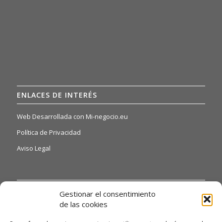
ENLACES DE INTERÉS
Web Desarrollada con Mi-negocio.eu
Política de Privacidad
Aviso Legal
INFORMACIÓN DE INTERÉS
Gestionar el consentimiento
de las cookies
Si quiere o necesita poder acceder a nuestras hojas de
reclamaciones, solo tiene que ponerse en contacto con