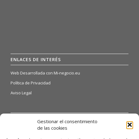
ENLACES DE INTERÉS
Web Desarrollada con Mi-negocio.eu
Política de Privacidad
Aviso Legal
INFORMACIÓN DE INTERÉS
Gestionar el consentimiento
de las cookies
Si quiere o necesita poder acceder a nuestras hojas de
reclamaciones, solo tiene que ponerse en contacto con